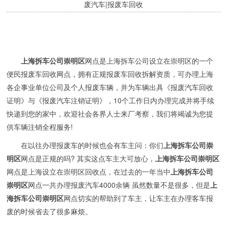
废汽车|报废车回收
上海拆车公司崇明区
网点是上海拆车公司设立在崇明区的一个
便民报废车回收网点，拥有正规报废车回收拆解资质，可办理上海
各企事业单位公司及个人报废车辆，并为车辆出具《报废汽车回收
证明》与《报废汽车注销证明》，10个工作日内办理完成并将手续
快递到您的家中，欢迎社会各界人士来厂考察，我们将竭诚为您提
供车辆注销全程服务!
在以往办理报废车的时候也会有车主问：你们
上海拆车公司崇
明区
网点是正规的吗? 其实这点车主大可放心，
上海拆车公司崇明区
网点是上海设立在崇明区回收点，在过去的一年当中
上海拆车公司
崇明区
网点一共办理报废汽车4000余辆 虽然数量不是很多，但是
上
海拆车公司崇明区
网点切实的帮助到了车主，让车主在办理客车报
废的时候省去了很多麻烦。