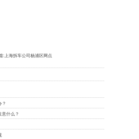
篇:
上海拆车公司杨浦区网点
办？
注意什么？
规