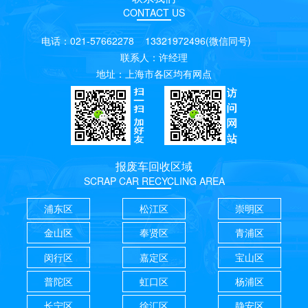
CONTACT US
电话：021-57662278 13321972496(微信同号)
联系人：许经理
地址：上海市各区均有网点
报废车回收区域
SCRAP CAR RECYCLING AREA
浦东区
松江区
崇明区
金山区
奉贤区
青浦区
闵行区
嘉定区
宝山区
普陀区
虹口区
杨浦区
长宁区
徐汇区
静安区