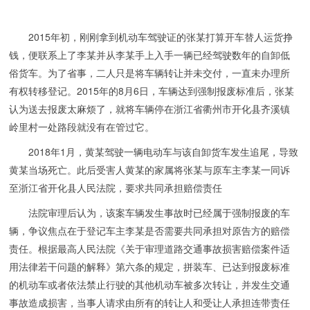
2015年初，刚刚拿到机动车驾驶证的张某打算开车替人运货挣
钱，便联系上了李某并从李某手上入手一辆已经驾驶数年的自卸低
俗货车。为了省事，二人只是将车辆转让并未交付，一直未办理所
有权转移登记。2015年的8月6日，车辆达到强制报废标准后，张某
认为送去报废太麻烦了，就将车辆停在浙江省衢州市开化县齐溪镇
岭里村一处路段就没有在管过它。
2018年1月，黄某驾驶一辆电动车与该自卸货车发生追尾，导致
黄某当场死亡。此后受害人黄某的家属将张某与原车主李某一同诉
至浙江省开化县人民法院，要求共同承担赔偿责任
法院审理后认为，该案车辆发生事故时已经属于强制报废的车
辆，争议焦点在于登记车主李某是否需要共同承担对原告方的赔偿
责任。根据最高人民法院《关于审理道路交通事故损害赔偿案件适
用法律若干问题的解释》第六条的规定，拼装车、已达到报废标准
的机动车或者依法禁止行驶的其他机动车被多次转让，并发生交通
事故造成损害，当事人请求由所有的转让人和受让人承担连带责任